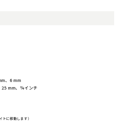
mm、6 mm
m、25 mm、¾インチ
イトに移動します）