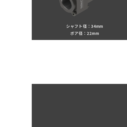
シャフト径：34mm
ボア径：22mm