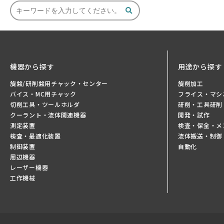
機器から探す
用途から探す
旋盤/研削盤用チャック・センター
旋削加工
バイス・MC用チャック
フライス・マシ
切削工具・ツールホルダ
研削・工具研削
クーラント・流体関連機器
開発・試作
測定装置
検査・保全・メ
検査・最適化装置
流体搬送・制御
制御装置
自動化
周辺機器
レーザー機器
工作機械