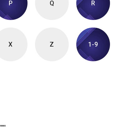
P
Q
R
X
Z
1-9