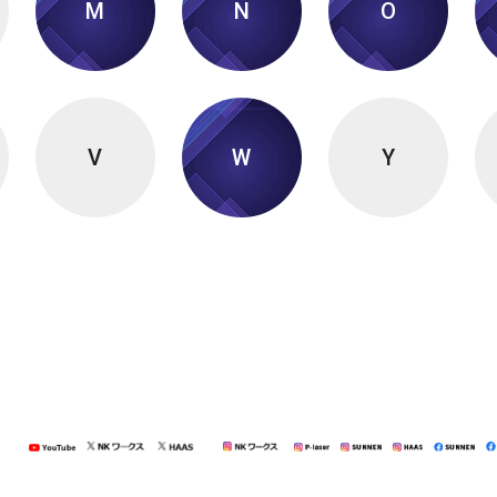
M
N
O
V
W
Y
7