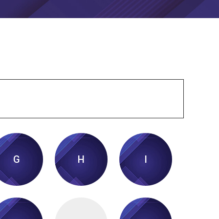
G
H
I