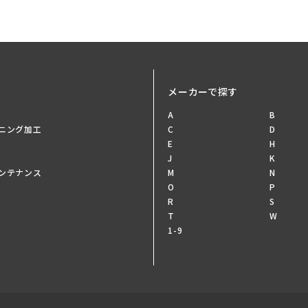
メーカーで探す
A
B
ニング加工
C
D
E
H
J
K
ンテナンス
M
N
O
P
R
S
T
W
1-9