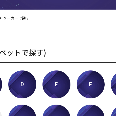
＞
メーカーで探す
ベットで探す)
D
E
F