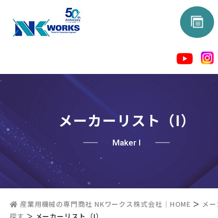
メーカーリスト（I）
Maker I
産業用機械の専門商社 NKワークス株式会社｜HOME
＞
メー
探す
＞
メーカーリスト（I）