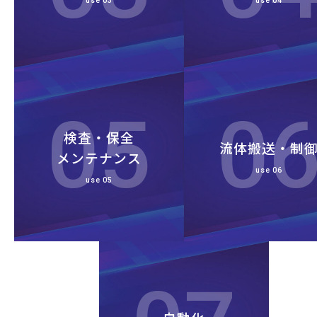
use 03
use 04
検査・保全
流体搬送・制
メンテナンス
use 06
use 05