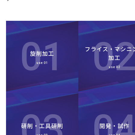
フライス・マシニ
旋削加工
加工
use 01
use 02
研削・工具研削
開発・試作