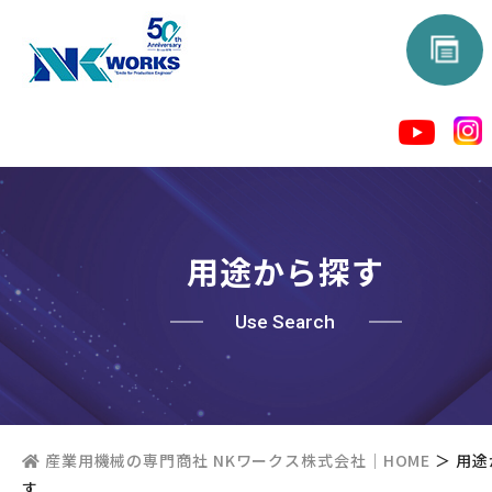
用途から探す
Use Search
産業用機械の専門商社 NKワークス株式会社｜HOME
＞
用途
す