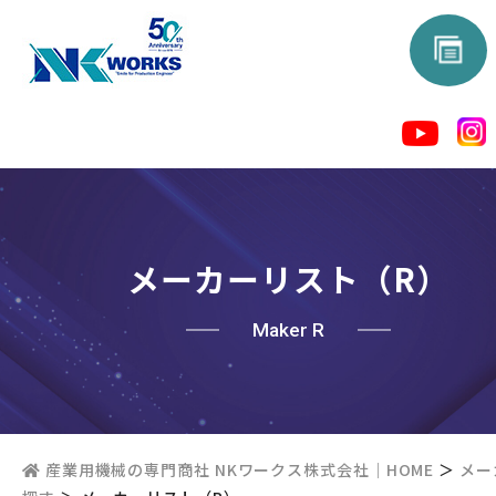
メーカーリスト（R）
Maker R
産業用機械の専門商社 NKワークス株式会社｜HOME
＞
メー