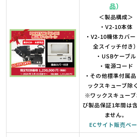
品）
＜製品構成＞
・V2-10本体
・V2-10機体カバ
全スイッチ付き
・USBケーブル
・電源コード
・その他標準付属品
ックスキューブ除
※ワックスキューブ
び製品保証1年間は
ません。
ECサイト販売ペ