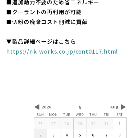
■追加動力不要のため省エネルギー
■クーラントの再利用が可能
■切粉の廃棄コスト削減に貢献
▼製品詳細ページはこちら
https://nk-works.co.jp/cont0117.html
◀
▶
8
2026
Aug
SUN
MON
TUE
WED
THU
FRI
SAT
26
27
28
29
30
31
1
2
3
4
5
6
7
8